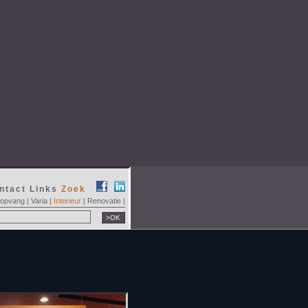
ntact
Links
Zoek
ropvang
|
Varia
|
Interieur
|
Renovatie
|