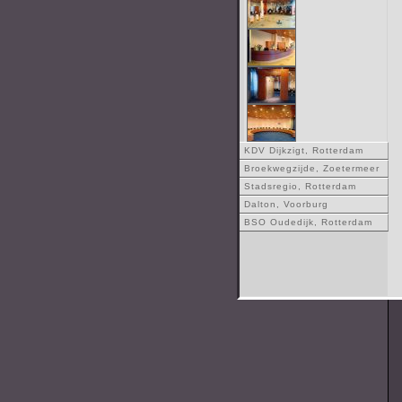
KDV Dijkzigt, Rotterdam
Broekwegzijde, Zoetermeer
Stadsregio, Rotterdam
Dalton, Voorburg
BSO Oudedijk, Rotterdam