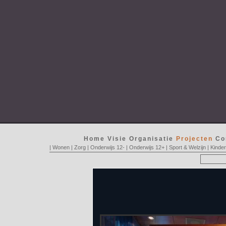
Home
Visie
Organisatie
Projecten
Co
|
Wonen
|
Zorg
|
Onderwijs 12-
|
Onderwijs 12+
|
Sport & Welzijn
|
Kinde