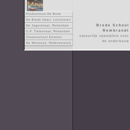
Kindcentrum De Brink
De Brede Vaart, Linschoten
Brede School
De Jagerstraat, Rotterdam
Rembrandt
C.P. Tielestraat, Rotterdam
natuurlijk speelplein voor
Clusterschool Eemnes
de onderbouw
De Windroos, Hellevoetsluis