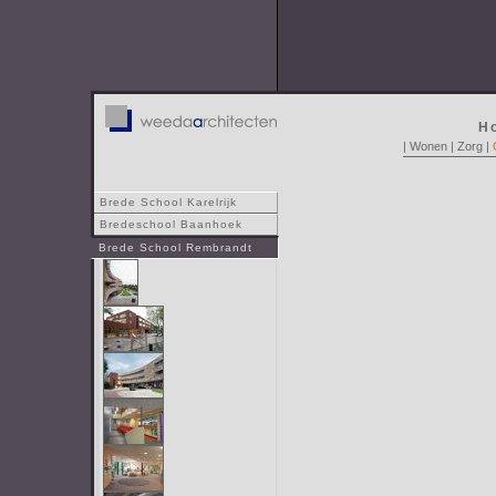
H
|
Wonen
|
Zorg
|
Brede School Karelrijk
Bredeschool Baanhoek
Brede School Rembrandt