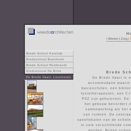
H
|
Wonen
|
Zorg
|
Brede School Karelrijk
Bredeschool Baanhoek
Brede School Rembrandt
Kindcentrum De Brink
Brede Sch
De Brede Vaart, Linschoten
De Brede Vaart is e
accommodatie waarin
basisscholen, een biblio
fysiotherapeuten, een C
PSZ zijn gehuisvest. De 
het gebouw bevordert z
samenwerking als het 
van ruimten. De centraa
speellokalen van de schole
in vele verschillende co
worden. Buiten schoo