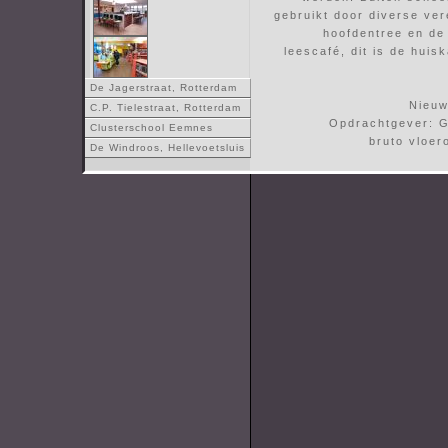
gebruikt door diverse ver
hoofdentree en de 
leescafé, dit is de huis
De Jagerstraat, Rotterdam
Nieuw
C.P. Tielestraat, Rotterdam
Opdrachtgever: 
Clusterschool Eemnes
bruto vloer
De Windroos, Hellevoetsluis