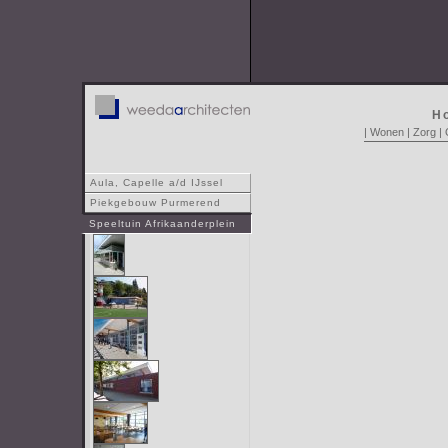
H
|
Wonen
|
Zorg
|
Aula, Capelle a/d IJssel
Piekgebouw Purmerend
Speeltuin Afrikaanderplein