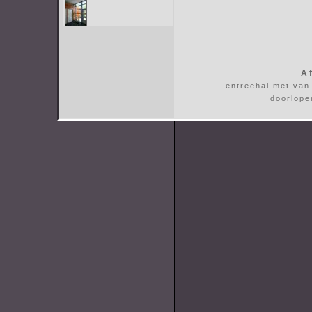
A
entreehal met van
doorlope