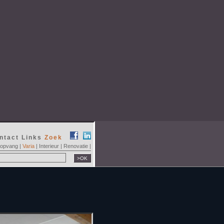
ntact
Links
Zoek
ropvang
|
Varia
|
Interieur
|
Renovatie
|