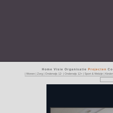
Home
Visie
Organisatie
Projecten
Co
|
Wonen
|
Zorg
|
Onderwijs 12-
|
Onderwijs 12+
|
Sport & Welzijn
|
Kinde