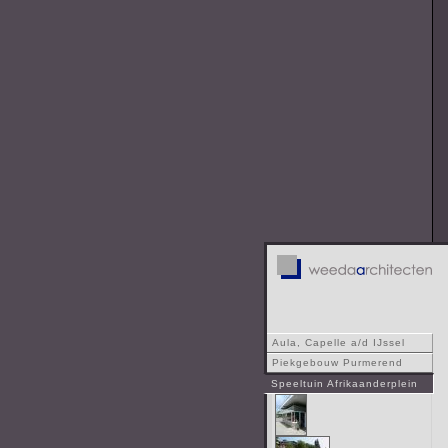
Aula, Capelle a/d IJssel
Piekgebouw Purmerend
Speeltuin Afrikaanderplein