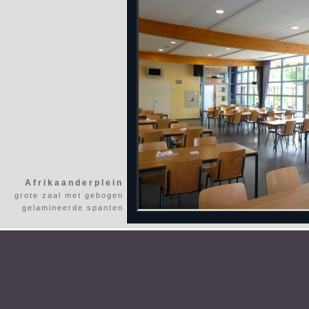
Afrikaanderplein
grote zaal met gebogen
gelamineerde spanten