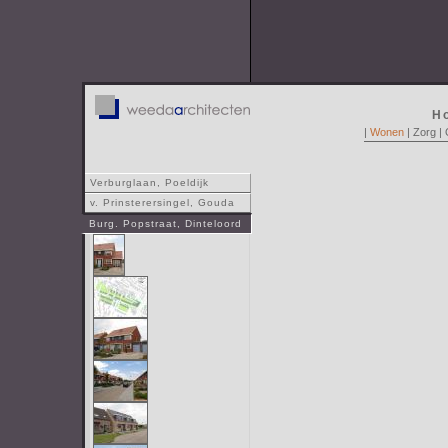
H
|
Wonen
|
Zorg
|
Verburglaan, Poeldijk
v. Prinsterersingel, Gouda
Burg. Popstraat, Dinteloord