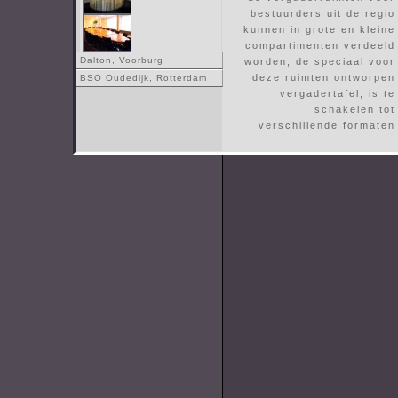
bestuurders uit de regio
kunnen in grote en kleine
compartimenten verdeeld
Dalton, Voorburg
worden; de speciaal voor
deze ruimten ontworpen
BSO Oudedijk, Rotterdam
vergadertafel, is te
schakelen tot
verschillende formaten