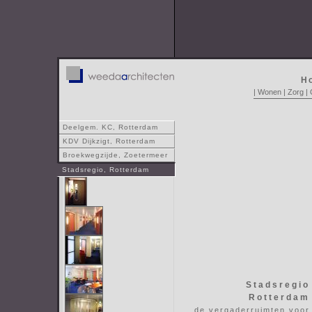
H
|
Wonen
|
Zorg
|
Deelgem. KC, Rotterdam
KDV Dijkzigt, Rotterdam
Broekwegzijde, Zoetermeer
Stadsregio, Rotterdam
Stadsregio
Rotterdam
de vergaderruimten voor