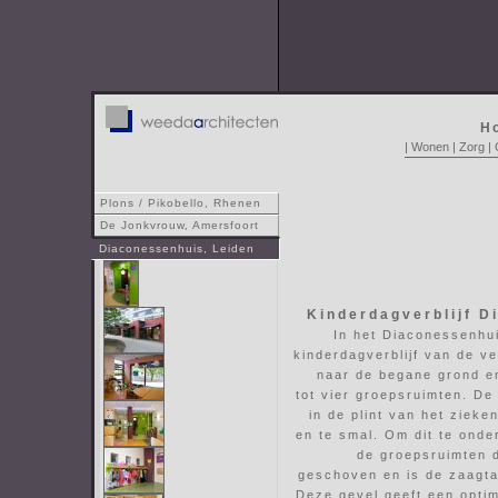
H
|
Wonen
|
Zorg
|
Plons / Pikobello, Rhenen
De Jonkvrouw, Amersfoort
Diaconessenhuis, Leiden
Kinderdagverblijf 
In het Diaconessenhu
kinderdagverblijf van de ve
naar de begane grond en
tot vier groepsruimten. D
in de plint van het zieke
en te smal. Om dit te ond
de groepsruimten d
geschoven en is de zaagta
Deze gevel geeft een opti