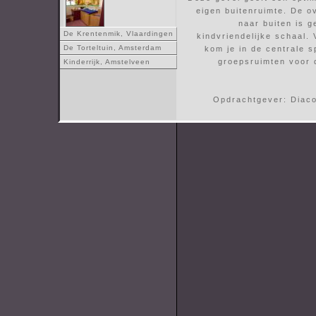
eigen buitenruimte. De o
naar buiten is g
De Krentenmik, Vlaardingen
kindvriendelijke schaal. 
De Torteltuin, Amsterdam
kom je in de centrale 
groepsruimten voor 
Kinderrijk, Amstelveen
Opdrachtgever: Diac