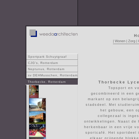
H
|
Wonen
|
Zorg
|
Sportpark Schuytgraaf
CJG's, Rotterdam
Neptunus, Rotterdam
sv DEHMusschen, Rotterdam
Thorbecke, Rotterdam
Thorbecke Lyc
Topsport en vo
gecombineerd in een g
markant op een belangri
stadsdeel. Met studieruim
het gebouw, een o
collegezaal is inge
ontwikkelingen. Naast de 
herkenbaar in een vrije v
sportcafé. Het sportdeel 
elkaar grijpende blokke