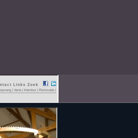
ntact
Links
Zoek
ropvang
|
Varia
|
Interieur
|
Renovatie
|