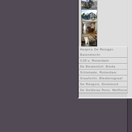
Hospice De Reiziger,
Barendrecht
CJG's, Rotterdam
De Beukenhof, Breda
Schiekade, Rotterdam
Graafzicht, Bleskensgraaf
De Rietgors, Dinteloord
De Gelderse Roos, Wolfheze