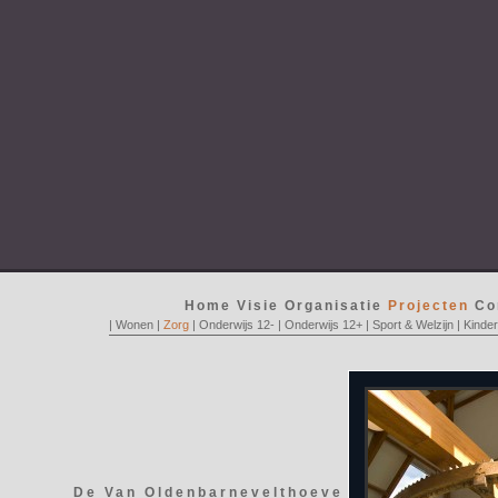
Home
Visie
Organisatie
Projecten
Co
|
Wonen
|
Zorg
|
Onderwijs 12-
|
Onderwijs 12+
|
Sport & Welzijn
|
Kinde
De Van Oldenbarnevelthoeve