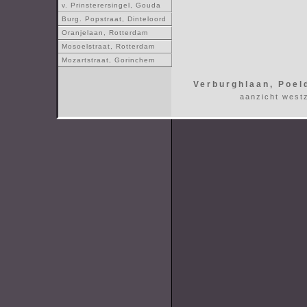
v. Prinsterersingel, Gouda
Burg. Popstraat, Dinteloord
Oranjelaan, Rotterdam
Mosoelstraat, Rotterdam
Mozartstraat, Gorinchem
Verburghlaan, Poel
aanzicht westz