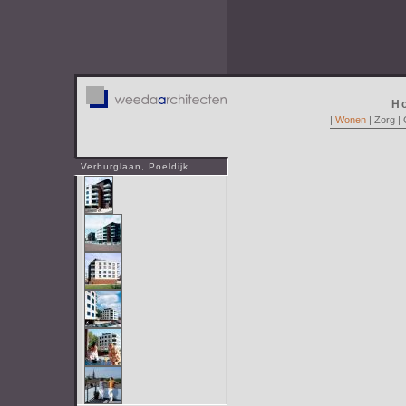
H
|
Wonen
|
Zorg
|
Verburglaan, Poeldijk