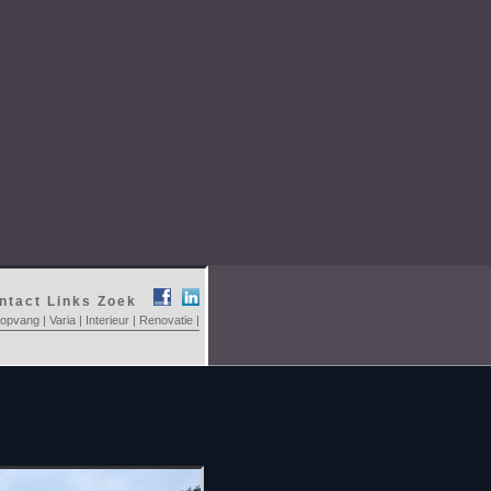
ntact
Links
Zoek
ropvang
|
Varia
|
Interieur
|
Renovatie
|