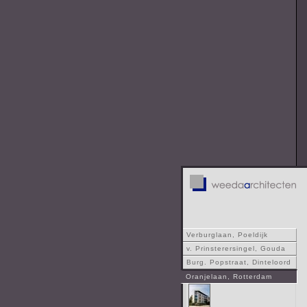
Verburglaan, Poeldijk
v. Prinsterersingel, Gouda
Burg. Popstraat, Dinteloord
Oranjelaan, Rotterdam