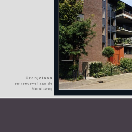
Oranjelaan
entreegevel aan de
Merulaweg