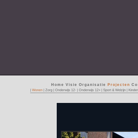
Home
Visie
Organisatie
Projecten
Co
|
Wonen
|
Zorg
|
Onderwijs 12-
|
Onderwijs 12+
|
Sport & Welzijn
|
Kinde