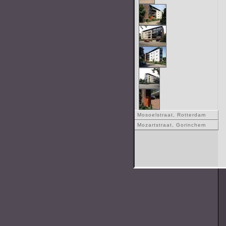
Mosoelstraat, Rotterdam
Mozartstraat, Gorinchem