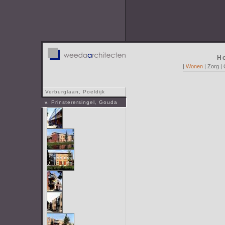
H
|
Wonen
|
Zorg
|
Verburglaan, Poeldijk
v. Prinsterersingel, Gouda